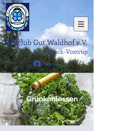
Reitclub Gut Waldhof e.V.
Osnabrück-Voxtrup
Anmelden